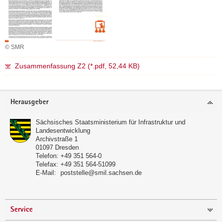
© SMR
Zusammenfassung Z2 (*.pdf, 52,44 KB)
Footer-
Herausgeber
Bereich
Sächsisches Staatsministerium für Infrastruktur und
Landesentwicklung
Archivstraße 1
01097
Dresden
Telefon:
+49 351 564-0
Telefax:
+49 351 564-51099
E-Mail:
poststelle@smil.sachsen.de
Service