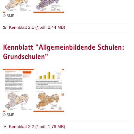
a
v
© SMR
i
g
Kennblatt 2.1 (*.pdf, 2,44 MB)
a
t
Kennblatt "Allgemeinbildende Schulen:
i
o
Grundschulen"
n
© SMR
Kennblatt 2.2 (*.pdf, 1,76 MB)