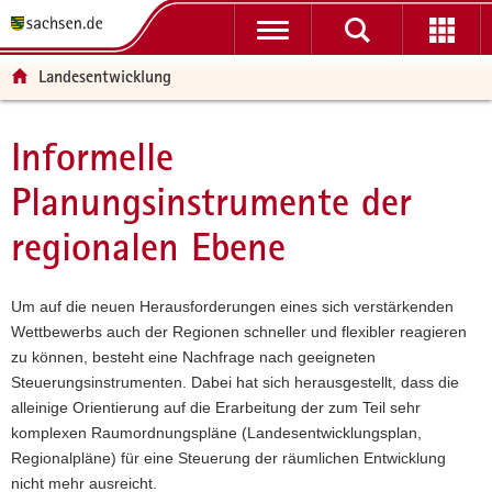
P
P
H
W
F
o
o
a
e
o
r
r
u
i
o
Landesentwicklung
t
t
p
t
t
a
a
t
e
e
l
l
i
r
r
Informelle
Hauptinhalt
ü
n
n
e
-
Planungsinstrumente der
b
a
h
I
B
e
v
a
n
e
regionalen Ebene
r
i
l
f
r
g
g
t
o
e
r
a
r
i
Um auf die neuen Herausforderungen eines sich verstärkenden
e
t
m
c
Wettbewerbs auch der Regionen schneller und flexibler reagieren
i
i
a
h
zu können, besteht eine Nachfrage nach geeigneten
f
o
t
Steuerungsinstrumenten. Dabei hat sich herausgestellt, dass die
e
n
i
alleinige Orientierung auf die Erarbeitung der zum Teil sehr
n
o
komplexen Raumordnungspläne (Landesentwicklungsplan,
d
n
Regionalpläne) für eine Steuerung der räumlichen Entwicklung
e
nicht mehr ausreicht.
N