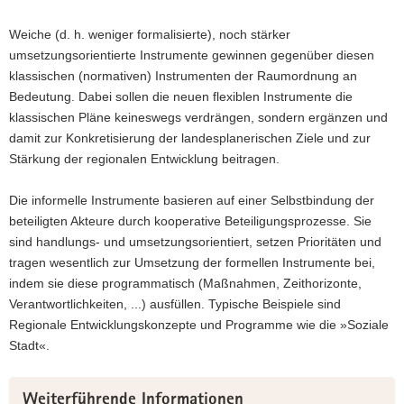
a
Weiche (d. h. weniger formalisierte), noch stärker
v
umsetzungsorientierte Instrumente gewinnen gegenüber diesen
i
klassischen (normativen) Instrumenten der Raumordnung an
g
Bedeutung. Dabei sollen die neuen flexiblen Instrumente die
a
klassischen Pläne keineswegs verdrängen, sondern ergänzen und
t
damit zur Konkretisierung der landesplanerischen Ziele und zur
i
Stärkung der regionalen Entwicklung beitragen.
o
n
Die informelle Instrumente basieren auf einer Selbstbindung der
beteiligten Akteure durch kooperative Beteiligungsprozesse. Sie
sind handlungs- und umsetzungsorientiert, setzen Prioritäten und
tragen wesentlich zur Umsetzung der formellen Instrumente bei,
indem sie diese programmatisch (Maßnahmen, Zeithorizonte,
Verantwortlichkeiten, ...) ausfüllen. Typische Beispiele sind
Regionale Entwicklungskonzepte und Programme wie die »Soziale
Stadt«.
Weitere
Weiterführende Informationen