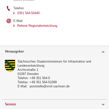
Telefon:
0351 564-50440
E-Mail:
Referat Regionalentwicklung
Footer-
Herausgeber
Bereich
Sächsisches Staatsministerium für Infrastruktur und
Landesentwicklung
Archivstraße 1
01097
Dresden
Telefon:
+49 351 564-0
Telefax:
+49 351 564-51099
E-Mail:
poststelle@smil.sachsen.de
Service