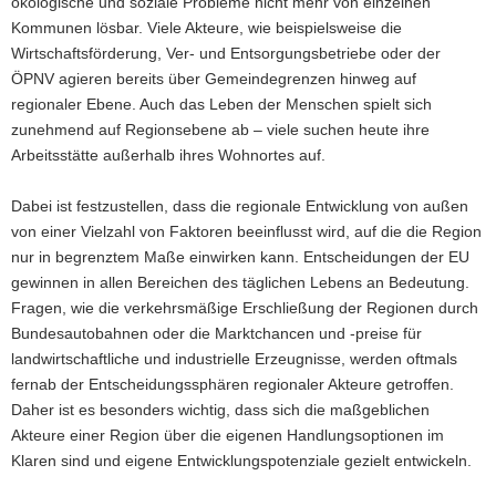
ökologische und soziale Probleme nicht mehr von einzelnen
a
Kommunen lösbar. Viele Akteure, wie beispielsweise die
v
Wirtschaftsförderung, Ver- und Entsorgungsbetriebe oder der
i
ÖPNV agieren bereits über Gemeindegrenzen hinweg auf
g
regionaler Ebene. Auch das Leben der Menschen spielt sich
a
zunehmend auf Regionsebene ab – viele suchen heute ihre
t
Arbeitsstätte außerhalb ihres Wohnortes auf.
i
o
Dabei ist festzustellen, dass die regionale Entwicklung von außen
n
von einer Vielzahl von Faktoren beeinflusst wird, auf die die Region
nur in begrenztem Maße einwirken kann. Entscheidungen der EU
gewinnen in allen Bereichen des täglichen Lebens an Bedeutung.
Fragen, wie die verkehrsmäßige Erschließung der Regionen durch
Bundesautobahnen oder die Marktchancen und -preise für
landwirtschaftliche und industrielle Erzeugnisse, werden oftmals
fernab der Entscheidungssphären regionaler Akteure getroffen.
Daher ist es besonders wichtig, dass sich die maßgeblichen
Akteure einer Region über die eigenen Handlungsoptionen im
Klaren sind und eigene Entwicklungspotenziale gezielt entwickeln.