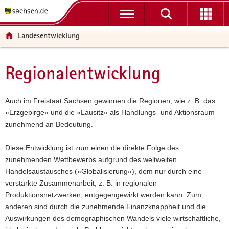
P
P
H
W
F
o
o
a
e
o
r
r
u
i
o
Landesentwicklung
t
t
p
t
t
a
a
t
e
e
l
l
i
r
r
Regionalentwicklung
Hauptinhalt
ü
n
n
e
-
b
a
h
I
B
e
v
a
n
e
Auch im Freistaat Sachsen gewinnen die Regionen, wie z. B. das
r
i
l
f
r
»Erzgebirge« und die »Lausitz« als Handlungs- und Aktionsraum
g
g
t
o
e
zunehmend an Bedeutung.
r
a
r
i
e
t
m
c
Diese Entwicklung ist zum einen die direkte Folge des
i
i
a
h
zunehmenden Wettbewerbs aufgrund des weltweiten
f
o
t
Handelsaustausches (»Globalisierung«), dem nur durch eine
e
n
i
verstärkte Zusammenarbeit, z. B. in regionalen
n
o
Produktionsnetzwerken, entgegengewirkt werden kann. Zum
d
n
anderen sind durch die zunehmende Finanzknappheit und die
e
Auswirkungen des demographischen Wandels viele wirtschaftliche,
N