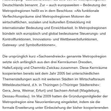
Deutschlands benannt. Zur – auch europaweiten – Bedeutung der
a
Metropolregionen heißt es in dem Beschluss: »Als funktionale
v
Verflechtungsräume sind Metropolregionen Motoren der
i
wirtschaftlichen, sozialen und kulturellen Entwicklung mit
g
internationaler Bedeutung und Erreichbarkeit. In Metropolregionen
a
bündeln sich europäisch und global bedeutsame Steuerungs- und
t
Kontrollfunktionen, Innovations- und Wettbewerbsfunktionen,
i
Gateway- und Symbolfunktionen«.
o
n
Die ursprünglich kurz »Sachsendreieck« genannte Metropolregion
setzte sich anfänglich aus den drei Kernräumen Dresden,
Halle/Leipzig und Chemnitz-Zwickau zusammen. Diese Kernräume
kooperierten bereits seit dem Jahr 2005 bei unterschiedlichen
Themenstellungen auch mit weiteren Städten im Wirtschaftsraum
Mitteldeutschland, d.h. in Thüringen (»Thüringer Städtereihe«:
Gera, Jena, Weimar, Erfurt) und Sachsen-Anhalt (Magdeburg,
Dessau-Rosslau). Im Mai 2009 hatten die Gründungsmitglieder der
Metropolregion eine Neuorientierung eingeleitet, indem sie die
formale Erweiterung unter Einbeziehung der bisher kooperierenden