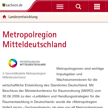
P
P
H
W
F
o
o
a
e
o
r
r
u
i
o
Landesentwicklung
t
t
p
t
t
a
a
t
e
e
l
l
i
r
r
Metropolregion
Hauptinhalt
ü
n
n
e
-
Mitteldeutschland
b
a
h
I
B
e
v
a
n
e
r
i
l
f
r
g
g
t
o
e
r
a
r
i
Metropolregionen sind wichtige
e
t
m
c
© Geschäftsstelle Metropolregion
Impulsgeber und
i
i
a
h
Mitteldeutschland
Wachstumsmotoren für die
f
o
t
wirtschaftliche Entwicklung des Standortes Deutschland. Mit
e
n
i
Beschluss der Ministerkonferenz für Raumordnung (MKRO) vom
n
o
30.06.2006 zu den »Leitbildern und Handlungsstrategien für die
d
n
Raumentwicklung in Deutschland« wurde die »Metropolregion
e
Halle/Leipzig –Sachsendreieck« als eine von elf Metropolregionen
N