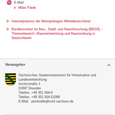
E-Mail:
Milan Pátek
Internetpräsenz der Metropolregion Mitteldeutschland
Bundesinstitut für Bau-, Stadt- und Raumforschung (BBSR) –
Themenbereich »Raumentwicklung und Raumordnung in
Deutschland«
Footer-
Herausgeber
Bereich
Sächsisches Staatsministerium für Infrastruktur und
Landesentwicklung
Archivstraße 1
01097
Dresden
Telefon:
+49 351 564-0
Telefax:
+49 351 564-51099
E-Mail:
poststelle@smil.sachsen.de