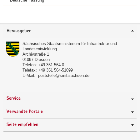
Deutsche Fassung
a
Weitere
v
Information
i
Footer-
g
Herausgeber
Bereich
a
t
Sächsisches Staatsministerium für Infrastruktur und
Landesentwicklung
i
Archivstraße 1
o
01097
Dresden
n
Telefon:
+49 351 564-0
Telefax:
+49 351 564-51099
E-Mail:
poststelle@smil.sachsen.de
Service
Verwandte Portale
Seite empfehlen