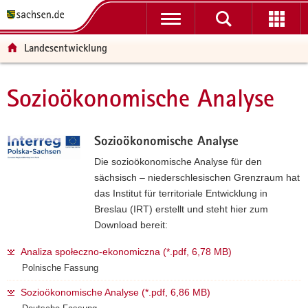
P
P
H
W
F
o
o
a
e
o
r
r
u
i
o
Landesentwicklung
t
t
p
t
t
a
a
t
e
e
l
l
i
r
r
Sozioökonomische Analyse
Hauptinhalt
ü
n
n
e
-
b
a
h
I
B
e
v
a
n
e
Sozioökonomische Analyse
r
i
l
f
r
Die sozioökonomische Analyse für den
g
g
t
o
e
sächsisch – niederschlesischen Grenzraum hat
r
a
r
i
das Institut für territoriale Entwicklung in
e
t
m
c
Breslau (IRT) erstellt und steht hier zum
i
i
a
h
Download bereit:
f
o
t
e
n
i
Analiza społeczno-ekonomiczna (*.pdf, 6,78 MB)
n
o
Polnische Fassung
d
n
e
Sozioökonomische Analyse (*.pdf, 6,86 MB)
N