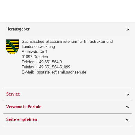
a
v
i
Footer-
g
Herausgeber
Bereich
a
t
Sächsisches Staatsministerium für Infrastruktur und
Landesentwicklung
i
Archivstraße 1
o
01097
Dresden
Telefon:
+49 351 564-0
n
Telefax:
+49 351 564-51099
E-Mail:
poststelle@smil.sachsen.de
Service
Verwandte Portale
Seite empfehlen