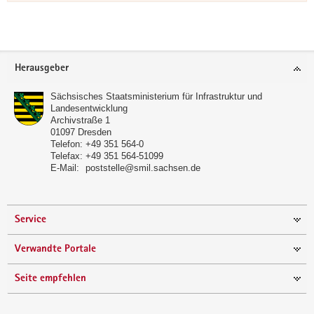
a
v
i
Footer-
g
Herausgeber
Bereich
a
t
Sächsisches Staatsministerium für Infrastruktur und
Landesentwicklung
i
Archivstraße 1
o
01097
Dresden
Telefon:
+49 351 564-0
n
Telefax:
+49 351 564-51099
E-Mail:
poststelle@smil.sachsen.de
Service
Verwandte Portale
Seite empfehlen