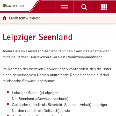
P
P
H
W
F
o
o
a
e
o
r
r
u
i
o
Landesentwicklung
t
t
p
t
t
a
a
t
e
e
l
l
i
r
r
Leipziger Seenland
Hauptinhalt
ü
n
n
e
-
b
a
h
I
B
e
v
a
n
e
Anders als im Lausitzer Seenland fehlt den Seen des ehemaligen
r
i
l
f
r
mitteldeutschen Braunkohlereviers ein Raumzusammenhang.
g
g
t
o
e
r
a
r
i
Im Rahmen der weiteren Entwicklungen konzentriert sich die unter
e
t
m
c
einen gemeinsamen Namen auftretende Region deshalb auf drei
i
i
a
h
touristische Entwicklungsräume:
f
o
t
e
n
i
Leipziger Süden (»Leipziger
n
o
NeuSeenland«/Gewässerverbund)
d
n
Goitzsche (Landkreis Bitterfeld, Sachsen-Anhalt) Leipziger
e
Norden (Landkreis Delitzsch) sowie
N