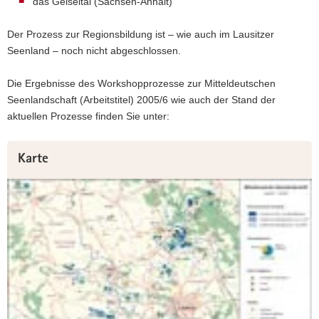
das Geiseltal (Sachsen-Anhalt)
a
v
Der Prozess zur Regionsbildung ist – wie auch im Lausitzer
i
Seenland – noch nicht abgeschlossen.
g
a
Die Ergebnisse des Workshopprozesse zur Mitteldeutschen
t
Seenlandschaft (Arbeitstitel) 2005/6 wie auch der Stand der
i
aktuellen Prozesse finden Sie unter:
o
n
Weitere
Karte
Information