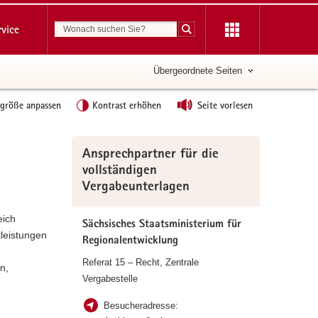
Suchbegriff
rvice
Suche starten
Übergeordnete Seiten
tgröße anpassen
Kontrast erhöhen
Seite vorlesen
Weitere
Ansprechpartner für die
Information
vollständigen
Vergabeunterlagen
eich
Sächsisches Staatsministerium für
tleistungen
Regionalentwicklung
Referat 15 – Recht, Zentrale
n,
Vergabestelle
Besucheradresse: