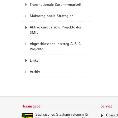
Transnationale Zusammenarbeit
a
v
Makroregionale Strategien
i
g
Aktive europäische Projekte des
a
SMIL
t
i
Abgeschlossene Interreg A-B-C
o
Projekte
n
Links
Archiv
Footer-
Bereich
Herausgeber
Service
Sächsisches Staatsministerium für
Übersic