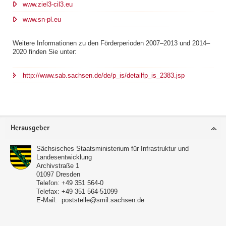
www.ziel3-cil3.eu
www.sn-pl.eu
Weitere Informationen zu den Förderperioden 2007–2013 und 2014–
2020 finden Sie unter:
http://www.sab.sachsen.de/de/p_is/detailfp_is_2383.jsp
Footer-
Herausgeber
Bereich
Sächsisches Staatsministerium für Infrastruktur und
Landesentwicklung
Archivstraße 1
01097
Dresden
Telefon:
+49 351 564-0
Telefax:
+49 351 564-51099
E-Mail:
poststelle@smil.sachsen.de