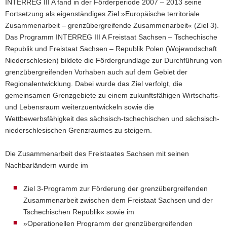
INTERREG III A fand in der Förderperiode 2007 – 2013 seine
n
Fortsetzung als eigenständiges Ziel »Europäische territoriale
Zusammenarbeit – grenzübergreifende Zusammenarbeit« (Ziel 3).
Das Programm INTERREG III A Freistaat Sachsen – Tschechische
Republik und Freistaat Sachsen – Republik Polen (Wojewodschaft
Niederschlesien) bildete die Fördergrundlage zur Durchführung von
grenzübergreifenden Vorhaben auch auf dem Gebiet der
Regionalentwicklung. Dabei wurde das Ziel verfolgt, die
gemeinsamen Grenzgebiete zu einem zukunftsfähigen Wirtschafts-
und Lebensraum weiterzuentwickeln sowie die
Wettbewerbsfähigkeit des sächsisch-tschechischen und sächsisch-
niederschlesischen Grenzraumes zu steigern.
Die Zusammenarbeit des Freistaates Sachsen mit seinen
Nachbarländern wurde im
Ziel 3-Programm zur Förderung der grenzübergreifenden
Zusammenarbeit zwischen dem Freistaat Sachsen und der
Tschechischen Republik« sowie im
»Operationellen Programm der grenzübergreifenden