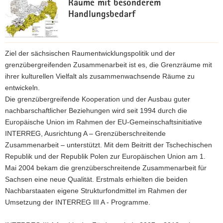
Räume mit besonderem
a
Handlungsbedarf
v
i
g
m
Ziel der sächsischen Raumentwicklungspolitik und der
a
e
grenzübergreifenden Zusammenarbeit ist es, die Grenzräume mit
t
h
ihrer kulturellen Vielfalt als zusammenwachsende Räume zu
i
r
entwickeln.
o
I
Die grenzübergreifende Kooperation und der Ausbau guter
n
n
nachbarschaftlicher Beziehungen wird seit 1994 durch die
f
Europäische Union im Rahmen der EU-Gemeinschaftsinitiative
o
INTERREG, Ausrichtung A – Grenzüberschreitende
r
Zusammenarbeit – unterstützt. Mit dem Beitritt der Tschechischen
m
Republik und der Republik Polen zur Europäischen Union am 1.
a
Mai 2004 bekam die grenzüberschreitende Zusammenarbeit für
t
Sachsen eine neue Qualität. Erstmals erhielten die beiden
i
Nachbarstaaten eigene Strukturfondmittel im Rahmen der
o
Umsetzung der INTERREG III A - Programme.
n
e