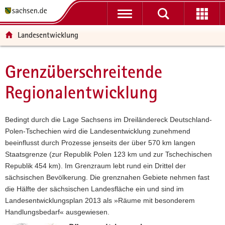
P
P
H
W
F
o
o
a
e
o
r
r
u
i
o
Landesentwicklung
t
t
p
t
t
a
a
t
e
e
l
l
i
r
r
Grenzüberschreitende
Hauptinhalt
ü
n
n
e
-
Regionalentwicklung
b
a
h
I
B
e
v
a
n
e
r
i
l
f
r
Bedingt durch die Lage Sachsens im Dreiländereck Deutschland-
g
g
t
o
e
Polen-Tschechien wird die Landesentwicklung zunehmend
r
a
r
i
beeinflusst durch Prozesse jenseits der über 570 km langen
e
t
m
c
Staatsgrenze (zur Republik Polen 123 km und zur Tschechischen
i
i
a
h
Republik 454 km). Im Grenzraum lebt rund ein Drittel der
f
o
t
sächsischen Bevölkerung. Die grenznahen Gebiete nehmen fast
e
n
i
die Hälfte der sächsischen Landesfläche ein und sind im
n
o
Landesentwicklungsplan 2013 als »Räume mit besonderem
d
n
Handlungsbedarf« ausgewiesen.
e
N