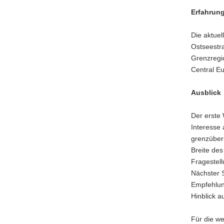
Erfahrung
Die aktuel
Ostseestra
Grenzregi
Central Eu
Ausblick
Der erste
Interesse
grenzübers
Breite de
Fragestell
Nächster S
Empfehlun
Hinblick a
Für die w