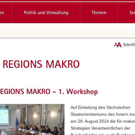
reifende
en
Politik und Verwaltung
Themen
Se
Schrif
Y REGIONS MAKRO
t
REGIONS MAKRO - 1. Workshop
Auf Einladung des Sächsischen
Staatsministeriums des Innern tra
am 28. August 2014 die für mako
Strategien Verantwortlichen der
Bundesländer wie auch Bundesver