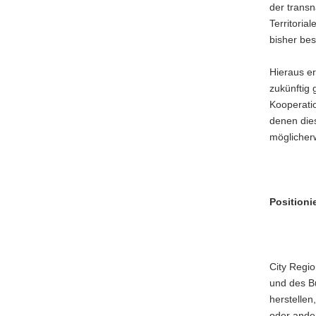
der trans
Territoria
bisher be
Hieraus er
zukünftig 
Kooperati
denen die
möglicherw
Positioni
City Regi
und des B
herstelle
oder ande