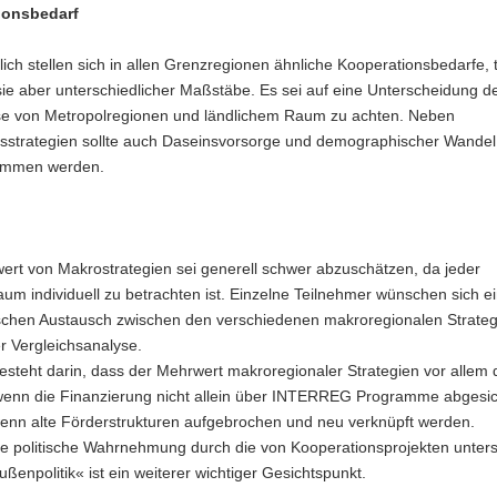
ionsbedarf
ich stellen sich in allen Grenzregionen ähnliche Kooperationsbedarfe, t
ie aber unterschiedlicher Maßstäbe. Es sei auf eine Unterscheidung d
se von Metropolregionen und ländlichem Raum zu achten. Neben
strategien sollte auch Daseinsvorsorge und demographischer Wandel
ommen werden.
ert von Makrostrategien sei generell schwer abzuschätzen, da jeder
aum individuell zu betrachten ist. Einzelne Teilnehmer wünschen sich e
schen Austausch zwischen den verschiedenen makroregionalen Strateg
r Vergleichsanalyse.
besteht darin, dass der Mehrwert makroregionaler Strategien vor allem
 wenn die Finanzierung nicht allein über INTERREG Programme abgesich
enn alte Förderstrukturen aufgebrochen und neu verknüpft werden.
te politische Wahrnehmung durch die von Kooperationsprojekten unter
ußenpolitik« ist ein weiterer wichtiger Gesichtspunkt.