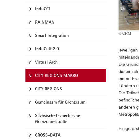
a
InduCCI
v
i
RAINMAN
g
© CRM
Smart Integration
a
t
InduCult 2.0
i
jeweilige
o
miteinande
Virtual Arch
n
Die Grundl
die einze
CITY REGIONS MAKRO
einem Fra
Ländern u
CITY REGIONS
Die Teiln
befindlic
Gemeinsam für Grenzraum
anderen gr
Metropoli
Sächsisch-Tschechische
Grenzraumstudie
Einige ers
CROSS-DATA