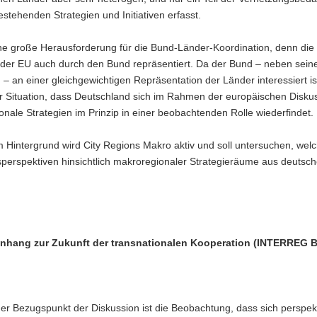
stehenden Strategien und Initiativen erfasst.
ine große Herausforderung für die Bund-Länder-Koordination, denn die
 der EU auch durch den Bund repräsentiert. Da der Bund – neben sein
 – an einer gleichgewichtigen Repräsentation der Länder interessiert ist
er Situation, dass Deutschland sich im Rahmen der europäischen Disku
nale Strategien im Prinzip in einer beobachtenden Rolle wiederfindet.
 Hintergrund wird City Regions Makro aktiv und soll untersuchen, wel
erspektiven hinsichtlich makroregionaler Strategieräume aus deutsch
hang zur Zukunft der transnationalen Kooperation (INTERREG B
ger Bezugspunkt der Diskussion ist die Beobachtung, dass sich perspekt