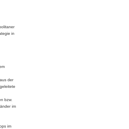
politaner
tegie in
ßem
 aus der
eleitete
en bzw.
Länder im
ops im