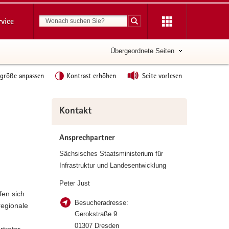
Suchbegriff
rvice
Suche starten
Übergeordnete Seiten
tgröße anpassen
Kontrast erhöhen
Seite vorlesen
Weitere
Kontakt
Information
Ansprechpartner
Sächsisches Staatsministerium für
Infrastruktur und Landesentwicklung
Peter Just
fen sich
Besucheradresse:
regionale
Gerokstraße 9
01307 Dresden
treter