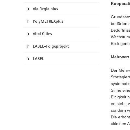
Kooperat
Via Regia plus
Grundsätzl
PolyMETREXplus
bedürfen s
Bedürfnis
Vital Cities
Wachstums
Blick gen
LABEL-Folgeprojekt
Mehrwert
LABEL
Der Mehrw
Strategier
systemati
Sinne eine
Einigkeit 
entsteht,
sondern w
Die erhöh
»kleinen A