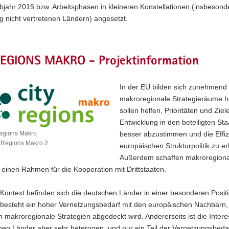
bjahr 2015 bzw. Arbeitsphasen in kleineren Konstellationen (insbesond
g nicht vertretenen Ländern) angesetzt.
REGIONS MAKRO - Projektinformation
In der EU bilden sich zunehmend
makroregionale Strategieräume h
sollen helfen, Prioritäten und Ziel
Entwicklung in den beteiligten St
Regions Makro
besser abzustimmen und die Effiz
 Regions Makro 2
europäischen Strukturpolitik zu e
Außerdem schaffen makroregiona
 einen Rahmen für die Kooperation mit Drittstaaten.
Kontext befinden sich die deutschen Länder in einer besonderen Positi
 besteht ein hoher Vernetzungsbedarf mit den europäischen Nachbarn, 
 makroregionale Strategien abgedeckt wird. Andererseits ist die Inter
nen Länder aber sehr heterogen, und nur ein Teil der Vernetzungsbeda