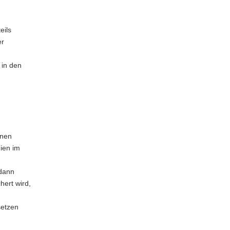
eils
er
 in den
inen
ien im
 dann
ert wird,
setzen