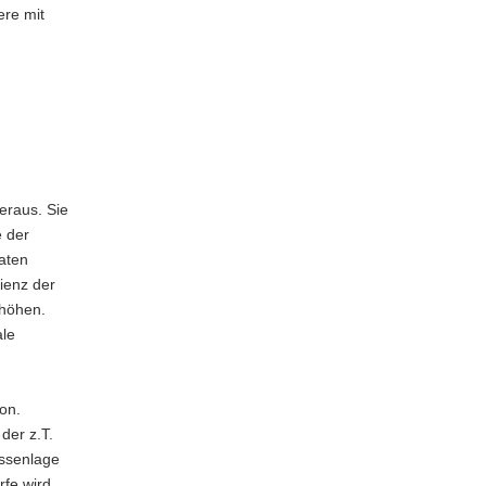
ere mit
eraus. Sie
e der
aaten
ienz der
rhöhen.
le
on.
der z.T.
essenlage
rfe wird