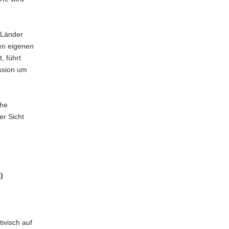
 Länder
en eigenen
, führt
ssion um
che
er Sicht
)
ivisch auf