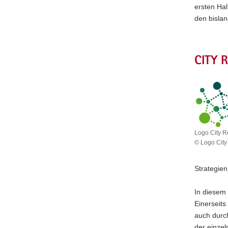
ersten Hal
den bislan
CITY 
Logo City 
© Logo City
Logo
City
Strategien
Regions
Makro
In diesem 
Einerseits
auch durch
der einzel