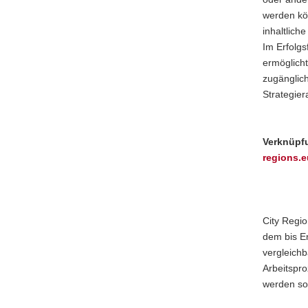
werden kön
inhaltlic
Im Erfolgs
ermöglicht
zugänglic
Strategier
Verknüpf
regions.e
City Regi
dem bis E
vergleichb
Arbeitspro
werden so 