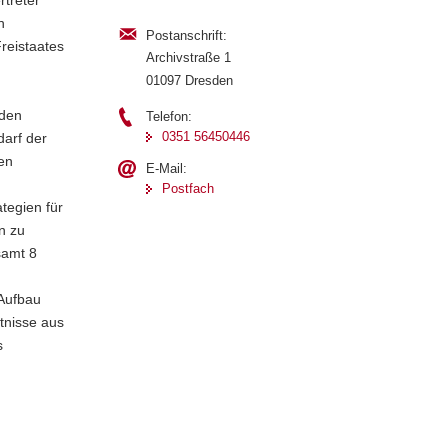
n
Postanschrift:
reistaates
Archivstraße 1
01097 Dresden
 den
Telefon:
0351 56450446
arf der
en
E-Mail:
Postfach
tegien für
n zu
samt 8
 Aufbau
tnisse aus
s