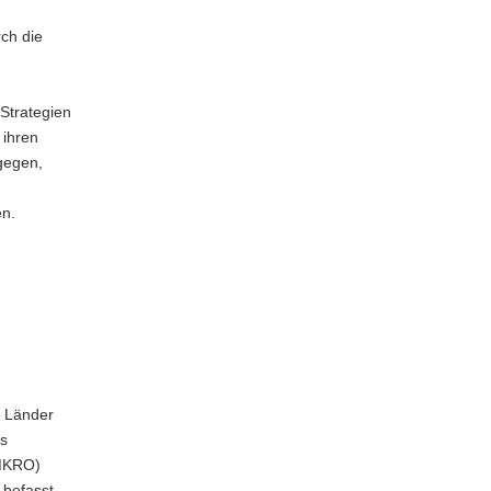
ch die
Strategien
 ihren
gegen,
en.
r Länder
is
(MKRO)
 befasst