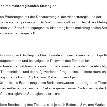
en mit makroregionalen Strategien
len Erfahrungen mit der Donaustrategie, der Alpenstrategie und der
tegie werden präsentiert. Darüber hinaus stellt sich Initiativkreis Metro
onen vor. Erste Überlegungen zu einer möglichen makroregionalen Stra
rope werden angestellt.
 Workshop zu City Regions Makro wurde von den Teilnehmern mit gro
 aufgenommen und bestätigte die Relevanz des Themas für
chreitende und transnationale Kooperationen. Es besteht die Absicht,
s Themenfeldes und der aufgeworfenen Fragen eine konkrete räumlich g
ung innerhalb von City Regions Makro zu verfolgen.
chritt ist die Erarbeitung eines Berichtsentwurfes, der prägnante Thes
gen enthalten soll, mit dem Ziel eine gemeinsame Positionierung der 
uf makroregionale Strategien zu erreichen.
eitere Bearbeitung des Themas sind je nach Bedarf 1-2 weitere Worksh