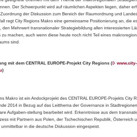
nen. Der Schwerpunkt wird auf räumlichen Aspekten liegen, daher erfo
he Zuordnung der Diskussion zum Bereich der Raumordnung und Lande
fall regt City Regions Makro eine gemeinsame Positionierung an, die e
, den Mehrwert transnationaler Strategiebildung allen interessierten L
h zu machen, auch wenn diese heute noch nicht Teil eines makroregion
aums sind.
ung mit dem CENTRAL EUROPE-Projekt City Regions (
www.city-
u
)
ons Makro ist ein Andockprojekt des CENTRAL EUROPE-Projekts City Re
nde 2014 in Bezug auf das Leitthema der Governance in Stadtregionen
are Aufgaben-stellung bearbeitet wird. Erkenntnisse aus dem transnati
zess mit Partnern aus Polen, der Tschechischen Republik, Österreich u
unmittelbar in die deutsche Diskussion eingespeist.