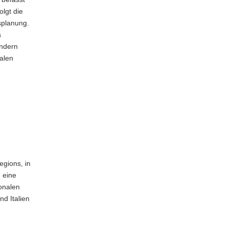
lgt die
splanung.
s
ändern
alen
gions, in
 eine
onalen
nd Italien