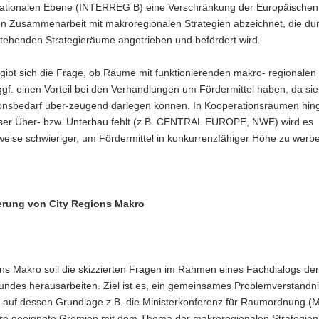
nationalen Ebene (INTERREG B) eine Verschränkung der Europäischen
len Zusammenarbeit mit makroregionalen Strategien abzeichnet, die dur
stehenden Strategieräume angetrieben und befördert wird.
gibt sich die Frage, ob Räume mit funktionierenden makro- regionalen 
ggf. einen Vorteil bei den Verhandlungen um Fördermittel haben, da sie
onsbedarf über-zeugend darlegen können. In Kooperationsräumen hin
ser Über- bzw. Unterbau fehlt (z.B. CENTRAL EUROPE, NWE) wird es
eise schwieriger, um Fördermittel in konkurrenzfähiger Höhe zu werb
erung von City Regions Makro
ons Makro soll die skizzierten Fragen im Rahmen eines Fachdialogs de
undes herausarbeiten. Ziel ist es, ein gemeinsames Problemverständn
n, auf dessen Grundlage z.B. die Ministerkonferenz für Raumordnung 
re geeignete Gremien mit dem Thema der makroregionalen Strategien