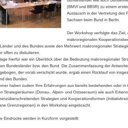
(BMVI und BBSR) zu einem erste
Austausch in der Vertretung des F
Sachsen beim Bund in Berlin.
Der Workshop verfolgte das Ziel,
makroregionalen Kooperationsbed
n Länder und des Bundes sowie den Mehrwert makroregionaler Strategi
r offen zu diskutieren.
age hierfür war ein Überblick über die Bedeutung makroregionaler Stra
lnen Bundesländer bzw. den Bund. Die Zusammenfassung der Antworte
gebogen, der vorab verschickt wurde, ergab einen Rücklauf von insge
nd des Bundes.
ehmer haben zudem Ihre Erfahrungen aus bereits bestehenden oder in
hen Strategieräumen (Donau-, Alpen- und Ostseeraum) wie auch Erkenn
enzüberschreitenden Strategien und Kooperationsformen (Initiativkrei
tane Grenzregionen) in den Workshop eingebracht.
te Eindrücke werden in Kurzform vorgestellt: