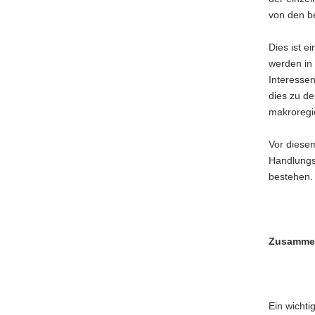
von den be
Dies ist e
werden in
Interessen
dies zu d
makroregio
Vor diesem
Handlungsp
bestehen.
Zusammen
Ein wichti