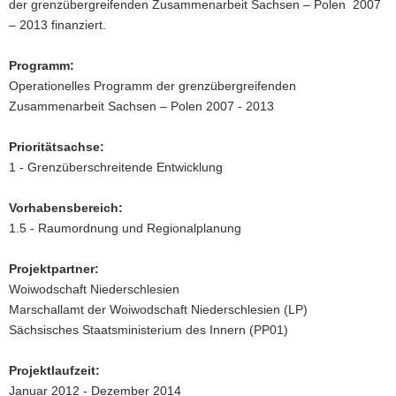
der grenzübergreifenden Zusammenarbeit Sachsen – Polen 2007
a
– 2013 finanziert.
v
i
Programm:
g
Operationelles Programm der grenzübergreifenden
a
Zusammenarbeit Sachsen – Polen 2007 - 2013
t
i
Prioritätsachse:
o
1 - Grenzüberschreitende Entwicklung
n
Vorhabensbereich:
1.5 - Raumordnung und Regionalplanung
Projektpartner:
Woiwodschaft Niederschlesien
Marschallamt der Woiwodschaft Niederschlesien (LP)
Sächsisches Staatsministerium des Innern (PP01)
Projektlaufzeit:
Januar 2012 - Dezember 2014