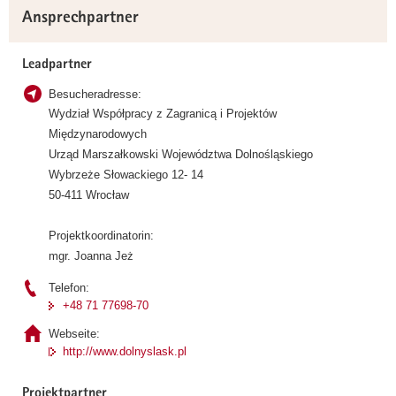
Ansprechpartner
Leadpartner
Besucheradresse:
Wydział Współpracy z Zagranicą i Projektów
Międzynarodowych
Urząd Marszałkowski Województwa Dolnośląskiego
Wybrzeże Słowackiego 12- 14
50-411 Wrocław
Projektkoordinatorin:
mgr. Joanna Jeż
Telefon:
+48 71 77698-70
Webseite:
http://www.dolnyslask.pl
Projektpartner