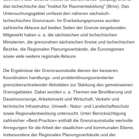
das tschechische das "Institut für Raumentwicklung" (Brno). Das
a
Untersuchungsgebiet umfasst den näheren sächsisch-
v
tschechischen Grenzraum. Im Erarbeitungsprozess wurden
i
zahlreiche Akteure auf beiden Seiten der Grenze eingebunden.
g
Mitgewirkt haben u. a. die sächsischen und tschechischen
a
Ministerien, die grenznahen sächsischen Kreise und tschechischen
t
Bezirke, die Regionalen Planungsverbände, die Euroregionen
i
sowie viele weitere regionale Akteure.
o
n
Die Ergebnisse der Grenzraumstudie dienen der besseren
Koordination handlungs- und problemlösungsorientierter
grenzüberschreitender Aktivitäten zur Stärkung des gemeinsamen
Grenzgebietes. Dabei wurden u. a. Themen wie Bevölkerung und
Daseinsvorsorge, Arbeitsmarkt und Wirtschaft, Verkehr und
technische Infrastruktur, Umwelt-, Natur- und Landschaftsschutz
sowie Regionalentwicklung untersucht. Unter Berücksichtigung
zahlreicher »Best-Practice« enthält die Grenzraumstudie wertvolle
Anregungen für die Arbeit der staatlichen und kommunalen Ebene,
insbesondere der Regionalen Planungsverbände und der