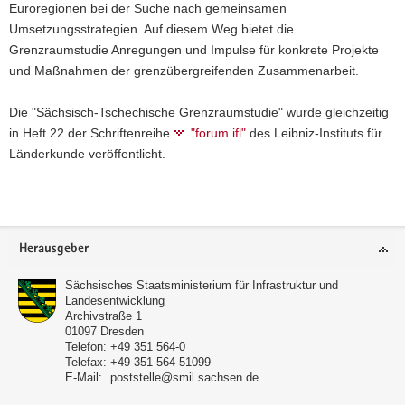
Euroregionen bei der Suche nach gemeinsamen
Umsetzungsstrategien. Auf diesem Weg bietet die
Grenzraumstudie Anregungen und Impulse für konkrete Projekte
und Maßnahmen der grenzübergreifenden Zusammenarbeit.
Die "Sächsisch-Tschechische Grenzraumstudie" wurde gleichzeitig
in Heft 22 der Schriftenreihe
"forum ifl"
des Leibniz-Instituts für
Länderkunde veröffentlicht.
Weitere
Information
Footer-
Herausgeber
Bereich
Sächsisches Staatsministerium für Infrastruktur und
Landesentwicklung
Archivstraße 1
01097
Dresden
Telefon:
+49 351 564-0
Telefax:
+49 351 564-51099
E-Mail:
poststelle@smil.sachsen.de