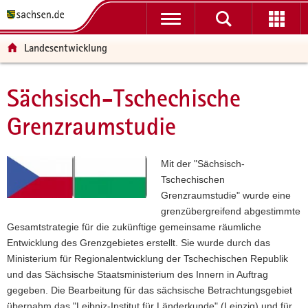
P
P
H
W
F
o
o
a
e
o
r
r
u
i
o
Landesentwicklung
t
t
p
t
t
a
a
t
e
e
l
l
i
r
r
Sächsisch-Tschechische
Hauptinhalt
ü
n
n
e
-
Grenzraumstudie
b
a
h
I
B
e
v
a
n
e
r
i
l
f
r
Mit der "Sächsisch-
g
g
t
o
e
Tschechischen
r
a
r
i
Grenzraumstudie" wurde eine
e
t
m
c
grenzübergreifend abgestimmte
i
i
a
h
Gesamtstrategie für die zukünftige gemeinsame räumliche
f
o
t
Entwicklung des Grenzgebietes erstellt. Sie wurde durch das
e
n
i
Ministerium für Regionalentwicklung der Tschechischen Republik
n
o
und das Sächsische Staatsministerium des Innern in Auftrag
d
n
gegeben. Die Bearbeitung für das sächsische Betrachtungsgebiet
e
übernahm das "Leibniz-Institut für Länderkunde" (Leipzig) und für
N