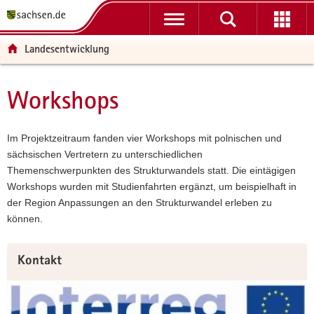
P
P
H
W
F
o
o
a
e
o
r
r
u
i
o
Landesentwicklung
t
t
p
t
t
a
a
t
e
e
l
l
i
r
r
Workshops
Hauptinhalt
ü
n
n
e
-
b
a
h
I
B
e
v
a
n
e
Im Projektzeitraum fanden vier Workshops mit polnischen und
r
i
l
f
r
sächsischen Vertretern zu unterschiedlichen
g
g
t
o
e
Themenschwerpunkten des Strukturwandels statt. Die eintägigen
r
a
r
i
Workshops wurden mit Studienfahrten ergänzt, um beispielhaft in
e
t
m
c
der Region Anpassungen an den Strukturwandel erleben zu
i
i
a
h
können.
f
o
t
e
n
i
Weitere
Kontakt
n
o
Information
d
n
e
N