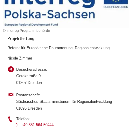
a
v
i
g
© Interreg Programmbehörde
a
Projektleitung
t
i
Referat für Europäische Raumordnung, Regionalentwicklung
o
Nicole Zimmer
n
Besucheradresse:
Gerokstraße 9
01307 Dresden
Postanschrift:
Sächsisches Staatsministerium für Regionalentwicklung
01095 Dresden
Telefon:
+49 351 564-50444