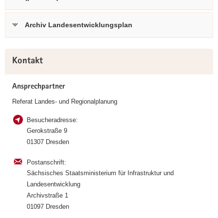
a
v
Archiv Landesentwicklungsplan
i
g
Weitere
a
Kontakt
Information
t
i
Ansprechpartner
o
n
Referat Landes- und Regionalplanung
Besucheradresse:
Gerokstraße 9
01307 Dresden
Postanschrift:
Sächsisches Staatsministerium für Infrastruktur und
Landesentwicklung
Archivstraße 1
01097 Dresden